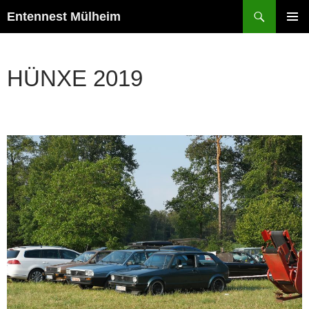
Suchen
Entennest Mülheim
ZUM
PRIMÄR
INHALT
MENÜ
SPRINGEN
HÜNXE 2019